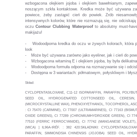
wzbogacona olejkiem jojoba i olejkiem bawełnianym, zape
noszącym szkła kontaktowe. Kredka może być używana zarów
powiece, żeby zastąpić cień do powiek. Zrób niesamowit
intensywnych kolorów, które nie rozmazują się, nie odciskają
oczu
Contour Clubbing Waterproof
to absolutny must-hav
makijażu!
- Wodoodporna kredka do oczu w żywych kolorach, która p
look
- Może być używana zarówno jako eyeliner, jak i cień do pow
- Wzbogacona witaminą E i olejkiem jojoba, by była delikatna
- Wodoodporna formuła odporna na rozmazywanie się i odcis
- Dostępna w 3 wariantach: półmatowym, połyskliwym i bły
Skład:
CYCLOPENTASILOXANE, C11-12 ISOPARAFFIN, PARAFFIN, POLYBU
SEED OIL, HYDROGENATED COTTONSEED OIL, CERESIN, O
(MICROCRYSTALLINE WAX), PHENOXYETHANOL, TOCOPHEROL, ASCOR
: CI 75470 (CARMINE), CI 77007 (ULTRAMARINES), CI 77163 (BIS
OXIDE GREENS), CI 77289 (CHROMIUMHYDROXIDE GREEN), CI 77491,
77510 (FERRIC FERROCYANIDE), CI 77742 (MANGANESE VIOLET), 
(MICA) ] IL96A-IRÉF. : 382 420:SKŁADNIKI: CYCLOPENTASILOX
PARAFFIN, SIMMONDSIA CHINENSIS (JOJOBA) SEED OIL, HY