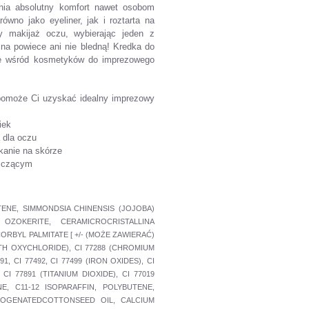
wnia absolutny komfort nawet osobom
no jako eyeliner, jak i roztarta na
y makijaż oczu, wybierając jeden z
 na powiece ani nie bledną! Kredka do
e wśród kosmetyków do imprezowego
omoże Ci uzyskać idealny imprezowy
iek
 dla oczu
kanie na skórze
szczącym
TENE, SIMMONDSIA CHINENSIS (JOJOBA)
ZOKERITE, CERAMICROCRISTALLINA
BYL PALMITATE [ +/- (MOŻE ZAWIERAĆ)
MUTH OXYCHLORIDE), CI 77288 (CHROMIUM
 CI 77492, CI 77499 (IRON OXIDES), CI
CI 77891 (TITANIUM DIOXIDE), CI 77019
ANE, C11-12 ISOPARAFFIN, POLYBUTENE,
DROGENATEDCOTTONSEED OIL, CALCIUM