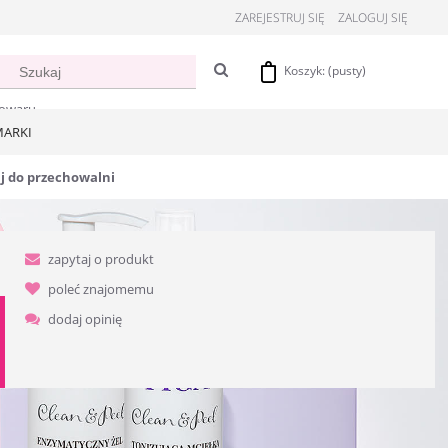
ZAREJESTRUJ SIĘ
ZALOGUJ SIĘ
Koszyk:
(pusty)
towaru
ARKI
j do przechowalni
zapytaj o produkt
poleć znajomemu
dodaj opinię