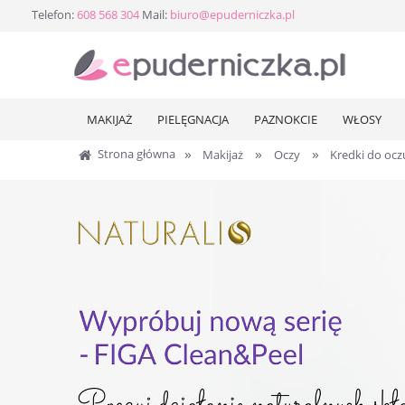
Telefon:
608 568 304
Mail:
biuro@epuderniczka.pl
MAKIJAŻ
PIELĘGNACJA
PAZNOKCIE
WŁOSY
»
»
»
Strona główna
Makijaż
Oczy
Kredki do ocz