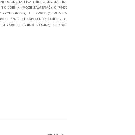
 MICROCRISTALLINA (MICROCRYSTALLINE
OXIDE[ +/- (MOŻE ZAWIERAĆ): CI 75470
 OXYCHLORIDE), CI 77288 (CHROMIUM
,CI 77492, CI 77499 (IRON OXIDES), CI
CI 77891 (TITANIUM DIOXIDE), CI 77019