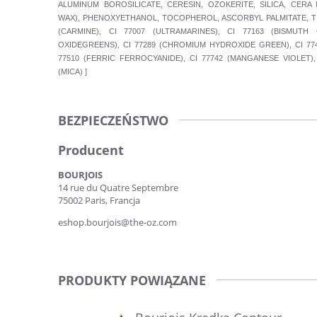
ALUMINUM BOROSILICATE, CERESIN, OZOKERITE, SILICA, CERA
WAX), PHENOXYETHANOL, TOCOPHEROL, ASCORBYL PALMITATE, TIN 
(CARMINE), CI 77007 (ULTRAMARINES), CI 77163 (BISMUTH
OXIDEGREENS), CI 77289 (CHROMIUM HYDROXIDE GREEN), CI 77491
77510 (FERRIC FERROCYANIDE), CI 77742 (MANGANESE VIOLET), 
(MICA) ]
BEZPIECZEŃSTWO
Producent
BOURJOIS
14 rue du Quatre Septembre
75002 Paris, Francja
eshop.bourjois@the-oz.com
PRODUKTY POWIĄZANE