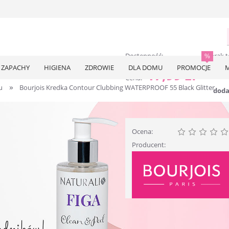
Dostępność:
brak 
ZAPACHY
HIGIENA
ZDROWIE
DLA DOMU
PROMOCJE
M
17,99 zł
Cena:
»
u
Bourjois Kredka Contour Clubbing WATERPROOF 55 Black Glitter
doda
Ocena:
Producent: