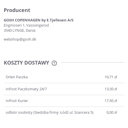
Producent
GOSH COPENHAGEN by E.Tjellesen A/S
Engmosen 1, Vasssingerod
3540 LYNGE, Dania
webshop@gosh.dk
KOSZTY DOSTAWY
CENA NIE ZAWIERA EWENTUALNYCH
KOSZTÓW PŁATNOŚCI
Orlen Paczka
10,71 zł
InPost Paczkomaty 24/7
13,50 zł
InPost Kurier
17,50 zł
odbiór osobisty
(Siedziba firmy: Łódź ul. Szancera 5)
0,00 zł