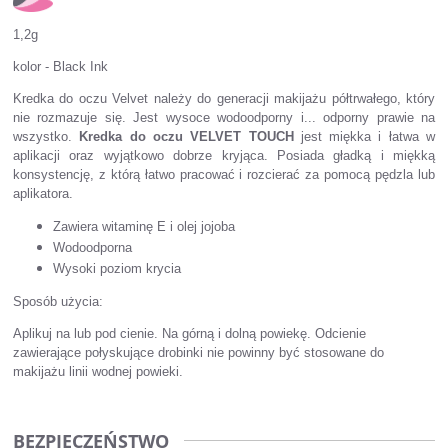
1,2g
kolor - Black Ink
Kredka do oczu Velvet należy do generacji makijażu półtrwałego, który
nie rozmazuje się. Jest wysoce wodoodporny i... odporny prawie na
wszystko.
Kredka do oczu VELVET TOUCH
jest miękka i łatwa w
aplikacji oraz wyjątkowo dobrze kryjąca. Posiada gładką i miękką
konsystencję, z którą łatwo pracować i rozcierać za pomocą pędzla lub
aplikatora.
Zawiera witaminę E i olej jojoba
Wodoodporna
Wysoki poziom krycia
Sposób użycia:
Aplikuj na lub pod cienie. Na górną i dolną powiekę. Odcienie
zawierające połyskujące drobinki nie powinny być stosowane do
makijażu linii wodnej powieki.
BEZPIECZEŃSTWO