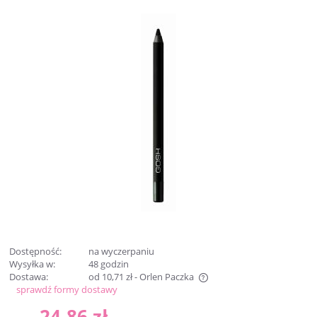
Dostępność:
na wyczerpaniu
Wysyłka w:
48 godzin
Dostawa:
od 10,71 zł
- Orlen Paczka
sprawdź formy dostawy
Cena nie zawiera ewentualnych kosztów płatności
24,86 zł